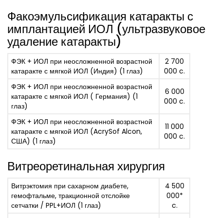
Факоэмульсификация катаракты с
имплантацией ИОЛ (ультразвуковое
удаление катаракты)
ФЭК + ИОЛ при неосложненной возрастной
2 700
катаракте с мягкой ИОЛ (Индия) (1 глаз)
000 c.
ФЭК + ИОЛ при неосложненной возрастной
6 000
катаракте с мягкой ИОЛ ( Германия) (1
000 c.
глаз)
ФЭК + ИОЛ при неосложненной возрастной
11 000
катаракте с мягкой ИОЛ (AcrySof Alcon,
000 c.
США) (1 глаз)
Витреоретинальная хирургия
Витрэктомия при сахарном диабете,
4 500
гемофтальме, тракционной отслойке
000*
сетчатки / PPL+ИОЛ (1 глаз)
c.