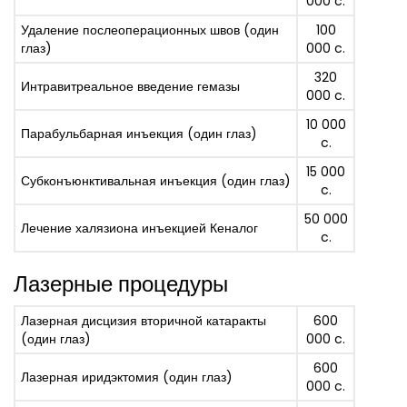
000 c.
Удаление послеоперационных швов (один
100
глаз)
000 c.
320
Интравитреальное введение гемазы
000 c.
10 000
Парабульбарная инъекция (один глаз)
c.
15 000
Субконъюнктивальная инъекция (один глаз)
c.
50 000
Лечение халязиона инъекцией Кеналог
c.
Лазерные процедуры
Лазерная дисцизия вторичной катаракты
600
(один глаз)
000 c.
600
Лазерная иридэктомия (один глаз)
000 c.